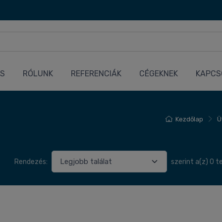
ÉS
RÓLUNK
REFERENCIÁK
CÉGEKNEK
KAPCS
Kezdőlap
Ü
Rendezés:
szerint a(z) 0 