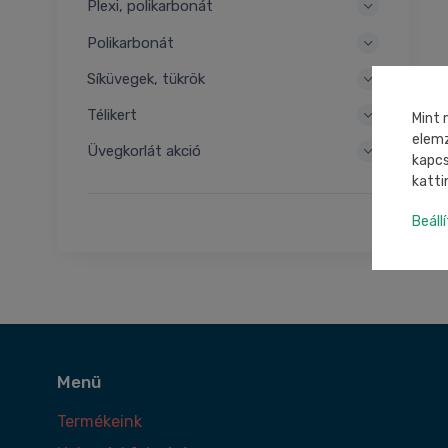
Plexi, polikarbonát
Polikarbonát
Síküvegek, tükrök
Télikert
Mint 
elemz
Üvegkorlát akció
kapcs
katti
Beáll
Menü
Termékeink