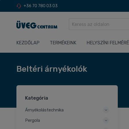
+36 70 780 03 03
KEZDŐLAP
TERMÉKEINK
HELYSZÍNI FELMÉR
Beltéri árnyékolók
Kategória
Árnyékolástechnika
Pergola