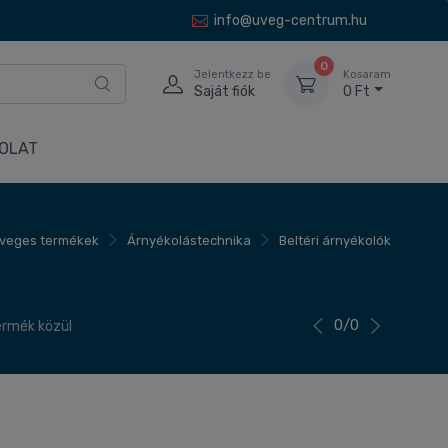
info@uveg-centrum.hu
0
Jelentkezz be
Kosaram
Saját fiók
0 Ft
OLAT
veges termékek
Árnyékolástechnika
Beltéri árnyékolók
0/0
termék közül