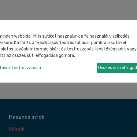
minden weboldal, Mi is sütiket használunk a felhasználói viselkedés
ésére. Kattints a "Beállítások testreszabása" gombra a sütikkel
olatos további információkért és testreszabási lehetőségekért vagy
nts az összes süti elfogadása gombra.
ítások testreszabása
Összes süti elfoga
Hasznos infók
Rólunk