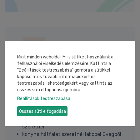
Üvegek:
Float, tükör, katedrál, savmart, savmart mintás,
Mint minden weboldal, Mi is sütiket használunk a
felhasználói viselkedés elemzésére. Kattints a
ragasztott biztonsági üveg, hőálló, hőszigetelt,
"Beállítások testreszabása" gombra a sütikkel
anyagában színezett parsol, drótüveg, LOW-E
kapcsolatos további információkért és
bevonatos üveg
testreszabási lehetőségekért vagy kattints az
összes süti elfogadása gombra.
Mikor keress minket?
Beállítások testreszabása
üvegkorlátot szeretnél kültérre vagy akár
Összes süti elfogadása
beltérre (lépcső vagy akár erkély)
egyedi zuhanykabint vagy zuhanyfalat
szeretnél
konyha hátfalat szeretnél lakobel üvegből