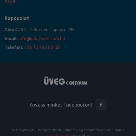
ÁSZF
Kapcsolat
Cím:
4034 - Debrecen, Lapály u. 28
Email:
info@uveg-centrum.hu
Telefon:
+36 70 780 03 03
Kövess minket Facebookon!
© Copyright • ÜvegCentrum • Minden jog fenntartva • Az oldalt a
web24design
készítette.