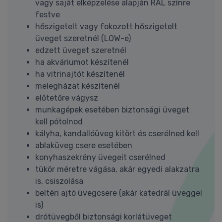
vagy saját elképzelése alapján RAL színre
festve
hőszigetelt vagy fokozott hőszigetelt
üveget szeretnél (LOW-e)
edzett üveget szeretnél
ha akváriumot készítenél
ha vitrinajtót készítenél
melegházat készítenél
előtetőre vágysz
munkagépek esetében biztonsági üveget
kell pótolnod
kályha, kandallóüveg kitört és cserélned kell
ablaküveg csere esetében
konyhaszekrény üvegeit cserélned
tükör méretre vágása, akár egyedi alakzatra
is, csiszolása
beltéri ajtó üvegcsere (akár katedrál üveggel
is)
drótüvegből biztonsági korlátüveget