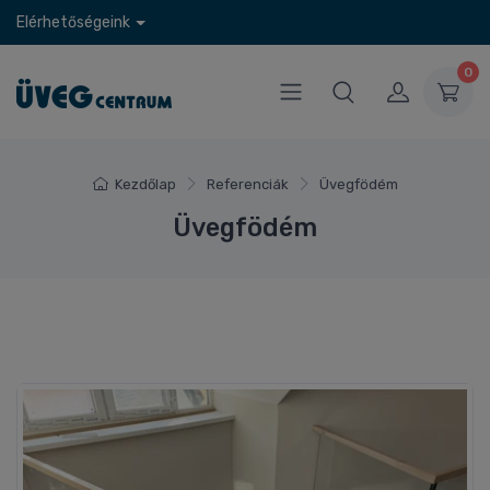
Elérhetőségeink
0
Kezdőlap
Referenciák
Üvegfödém
Üvegfödém