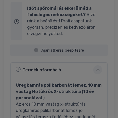
Időt spórolnál és elkerülnéd a
felesleges nehézségeket?
Bízd
ránk a beépítést! Profi csapatunk
gyorsan, precízen és kedvező áron
elvégzi helyetted.
Ajánlatkérés beépítésre
Termékinformáció
Üregkamrás polikarbonát lemez, 10 mm
vastag Hőtükrös X-struktúra (10 év
garanciával
.)
Az erős 10 mm vastag x-struktúrás
üregkamrás polikarbonát lemez jó
választás terasza fedéséhez, medencék