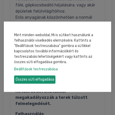
fölé, gépkocsibeálló héjalására, vagy akár
épületek felülvilágítóihoz.
Erős anyagának köszönhetően a normál
jégeső nem képes átszakítani a cellákat.
2 oldali UV védelemmel van ellátva, így
Mint minden weboldal, Mi is sütiket használunk a
bármelyik oldalával építhető a nap felé,
felhasználói viselkedés elemzésére. Kattints a
ezzel is csökkentve a hulladékokat, hiszen
"Beállítások testreszabása" gombra a sütikkel
pl. a háromszögből álló fedéseknél
kapcsolatos további információkért és
összeforgathatók a vágott elemek.
testreszabási lehetőségekért vagy kattints az
A SOLAR lemezek közel víztiszták,
összes süti elfogadása gombra.
fényáteresztő képességük pedig
Beállítások testreszabása
magas, ezért használatukkal olyan
fedéseket készíthet, amik a lehető
Összes süti elfogadása
legtöbb fényt engedik át, ugyanakkor
hőtükrös bevonatukkal
megakadályozzák a terek túlzott
felmelegedését.
Felhasználás
: